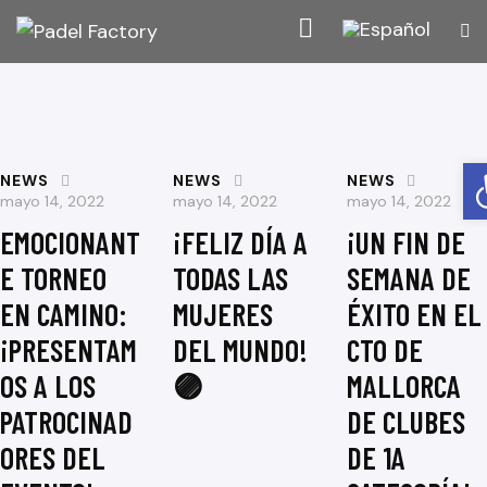
Abrir barra de herram
NEWS
NEWS
NEWS
mayo 14, 2022
mayo 14, 2022
mayo 14, 2022
EMOCIONANT
¡FELIZ DÍA A
¡UN FIN DE
E TORNEO
TODAS LAS
SEMANA DE
EN CAMINO:
MUJERES
ÉXITO EN EL
¡PRESENTAM
DEL MUNDO!
CTO DE
OS A LOS
🟣
MALLORCA
PATROCINAD
DE CLUBES
ORES DEL
DE 1A