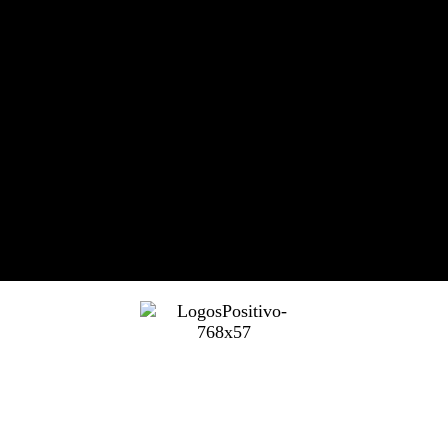
Suscribir
Estoy de acuerdo con la
política de privacidad
.
Declaración de accesibilidad
Padel Factory
© 2026. Reservados todos los derechos.